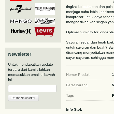
tingkat kelembaban dan pola
menjaga suhu lebih konsiste
kompresor untuk daya tahan y
menghasilkan kebisingan yan
Optimal humidity for longer-l
Sayuran segar dan buah baik 
untuk sayuran dan buah? Sam
dirancang menyediakan ruang
Newsletter
sayur sayuran, sehingga mere
Untuk mendapatkan update
terbaru dari kami silahkan
memasukkan email di bawah
Nomor Produk
1
ini :
Berat Barang
5
Tags
Info Stok