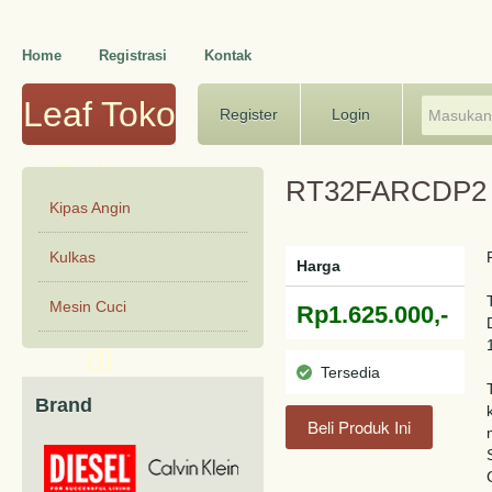
Home
Registrasi
Kontak
Leaf Toko
Register
Login
Online
RT32FARCDP2
Kipas Angin
Terbaik &
Kulkas
Harga
Termurah
Mesin Cuci
Rp1.625.000,-
di
Tersedia
Brand
Indonesia